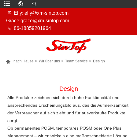

Elly: elly@xm-sintop.com
Grace:grace@xm-sintop.com

86-18859201964

nach Hause
>
Wir über uns
>
Team Service
>
Design
MEHR PRODUKTE
Design
Alle Produkte zeichnen sich durch hohe Funktionalität und
ansprechendes Erscheinungsbild aus, das die Aufmerksamkeit
der Verbraucher auf sich zieht und für ausverkaufte Produkte
sorgt.
Ob permanentes POSM, temporäres POSM oder One Plus
Management – ​​wir entwickeln eine maßgeschneiderte Lösung,