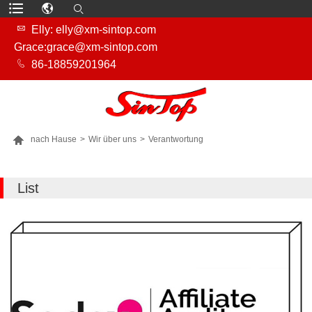

Elly: elly@xm-sintop.com
Grace:grace@xm-sintop.com

86-18859201964

nach Hause
>
Wir über uns
>
Verantwortung
MEHR PRODUKTE
List