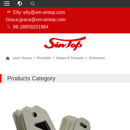

Elly: elly@xm-sintop.com
Grace:grace@xm-sintop.com

86-18859201964

nach Hause
>
Produkte
>
Haken & Paneele
>
Klammern
MEHR PRODUKTE
Products Category