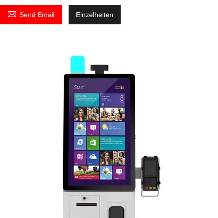

Send Email
Einzelheiten