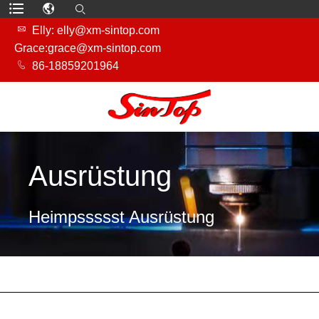

Elly: elly@xm-sintop.com
Grace:grace@xm-sintop.com

86-18859201964
Ausrüstung
Heim
pssssst Ausrüstung