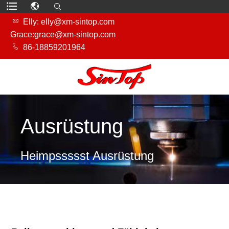

Elly: elly@xm-sintop.com
Grace:grace@xm-sintop.com

86-18859201964
Ausrüstung
Heim
pssssst Ausrüstung