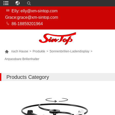

Elly: elly@xm-sintop.com
Grace:grace@xm-sintop.com

86-18859201964

nach Hause
>
Produkte
>
Sonnenbrillen-Ladendisplay
>
Anpassbare Brillenhalter
MEHR PRODUKTE
Products Category