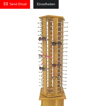

Send Email
Einzelheiten