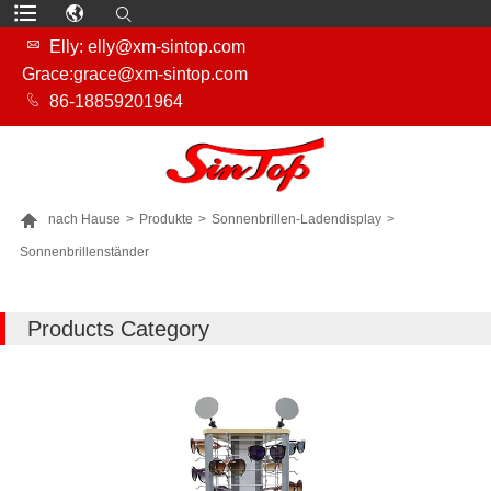

Elly: elly@xm-sintop.com
Grace:grace@xm-sintop.com

86-18859201964

nach Hause
>
Produkte
>
Sonnenbrillen-Ladendisplay
>
Sonnenbrillenständer
MEHR PRODUKTE
Products Category