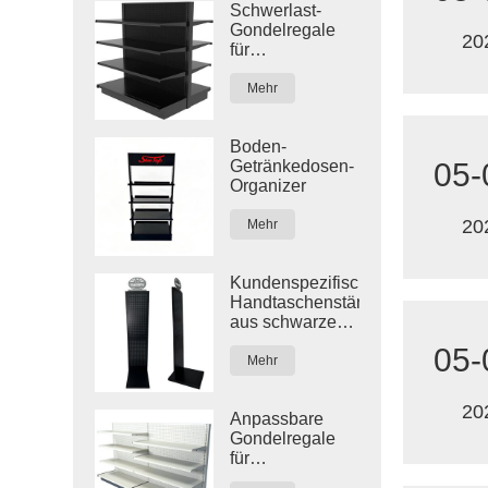
Schwerlast-
Gondelregale
20
für
Einzelhandelsgeschäfte
Mehr
Boden-
05-
Getränkedosen-
Organizer
20
Mehr
Kundenspezifischer
Handtaschenständer
aus schwarzem
Metall mit
05-
Stecktafel
Mehr
20
Anpassbare
Gondelregale
für
Einzelhandelsgeschäfte