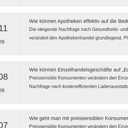
schnelleren Kampagnendurchführung verbunden
Konversionsrate zu steigern und den Umsatz pr
In diesem Modell sind Ladeneinrichtungen nicht m
den Warenfluss, die Markenbotschaft und das K
11
Die steigende Nachfrage nach Gesundheits- und
effiziente Ladengestaltung direkt den Gewinn stei
verändert den Apothekenhandel grundlegend. P
26
Verkaufsständer, -vitrinen und umweltfreundli
den gesetzlichen Bestimmungen als auch den Ef
Apotheken, die in solche Systeme und maßgefertig
Wie können Einzelhandelsgeschäfte auf „E
verbessern die Sicherheit, die Produktpräsenta
08
Preissensible Konsumenten verändern den Einze
und passen sich gleichzeitig strengeren Vorschr
Nachfrage nach kosteneffizienten Ladenausstat
Sortimentswechsel an.
26
Regalsystemen und leistungsstarken, kreativen 
Einzelhändler, die das Wachstum ihrer Eigenma
Einklang bringen wollen, investieren in skalierba
Wie geht man mit preissensiblen Konsume
die die Konversionsrate steigern, gleichzeitig di
07
Preissensible Konsumenten verändern den Einze