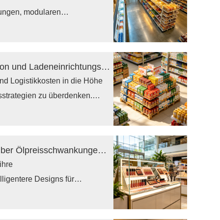
tungen, modularen
Ladendisplays voran.
rken mit dem Markenimage in
re, individuelle Displaysysteme,
Wie der Nahostkonflikt die Warenpräsentation und Ladeneinrichtungsstrategie von Supermärkten verändert?
e Kosten kontrollieren und einen
und Logistikkosten in die Höhe
sstrategien zu überdenken.
deneinrichtungen und optimierte
gen dazu bei, den
ten zu senken. Einzelhändler,
Welche Darstellungsstrategien sind gegenüber Ölpreisschwankungen widerstandsfähiger?
e Ladeneinrichtungen
ihre
bfedern und ihre
ligentere Designs für
te Ladeneinrichtungen und
tenkontrolle unerlässlich.