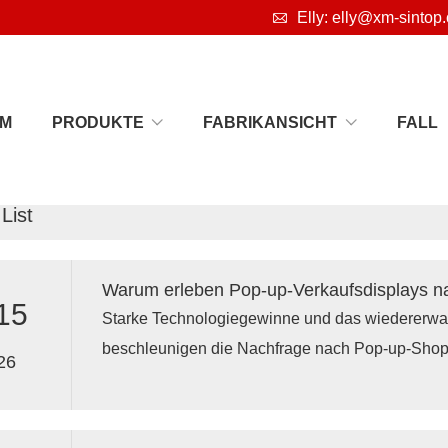

Elly: elly@xm-sintop
IM
PRODUKTE
FABRIKANSICHT
FALL
List
15
Starke Technologiegewinne und das wiedererwac
beschleunigen die Nachfrage nach Pop-up-Shop
26
Verkaufsdisplays und robusten Verkaufsständer
Marken setzen verstärkt auf modulare, wiederve
montierbare Systeme, die Risiken minimieren, di