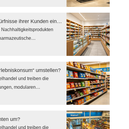
 sind.
o Quadratmeter zu maximieren.
ehr passiv – sie steuern aktiv
Wie können Apotheken effektiv auf die Bedürfnisse ihrer Kunden eingehen?
undenverhalten, wodurch eine
 Nachhaltigkeitsprodukten
gert.
harmazeutische
che Regalsysteme müssen sowohl
fizienzstandards entsprechen.
te Vitrinen investieren,
rlebniskonsum“ umstellen?
tion und das Kundenvertrauen
lhandel und treiben die
iften und einem schnelleren
tungen, modularen
Ladendisplays voran.
rken mit dem Markenimage in
re, individuelle Displaysysteme,
nten um?
e Kosten kontrollieren und einen
lhandel und treiben die