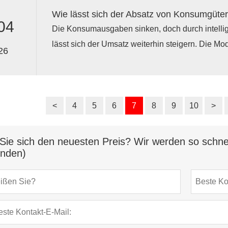
Einzelhändler, die eng mit Herstellern von Kosme
Wie lässt sich der Absatz von Konsumgüter
Kosmetikmöbeln zusammenarbeiten, können Frach
04
Die Konsumausgaben sinken, doch durch intellig
steigern und ihre Margen angesichts des steigen
lässt sich der Umsatz weiterhin steigern. Die Mo
26
Kleiderständern, runden Kleiderständern und Pr
Bekleidungsgeschäft verbessert Konversionsrate
Artikelpräsentation. Einzelhändler, die runde Kle
erzielen überdurchschnittliche Ergebnisse, inde
<
4
5
6
7
8
9
10
>
optimieren, anstatt auf Rabatte zu setzen.
Sie sich den neuesten Preis? Wir werden so schnel
unden)