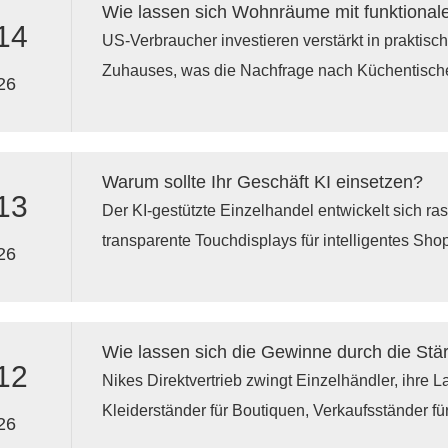
Wie lassen sich Wohnräume mit funktional
schnelle Produkteinführungen in stark frequent
14
US-Verbraucher investieren verstärkt in praktis
Zuhauses, was die Nachfrage nach Küchentische
26
Küchentischen mit Stauraum, Wäscheständern un
Wäscheständer, die Funktionalität und Platzerspar
Da Haushalte Wert auf Organisation, Langlebigke
Warum sollte Ihr Geschäft KI einsetzen?
übertreffen funktionale Möbelkategorien im ge
13
Der KI-gestützte Einzelhandel entwickelt sich ras
weiterhin rein dekorative Produkte.
transparente Touchdisplays für intelligentes Sho
26
Touchscreens für die Produktpräsentation, transp
Displays, transparente LED-Folien für Schaufenst
LED-Displays für Schaufenstersysteme zu invest
mit der Echtzeit-Warenpräsentation verknüpfen. 
12
Nikes Direktvertrieb zwingt Einzelhändler, ihre
sind längst keine rein dekorativen Verbesserunge
Kleiderständer für Boutiquen, Verkaufsständer f
Werkzeuge, die direkt mit Bestandseffizienz, K
26
Schuhe und Kappen werden dabei zu zentralen I