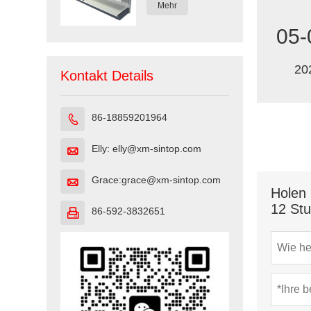
Mehr
05-
20
Kontakt Details
86-18859201964

Elly: elly@xm-sintop.com

Grace:grace@xm-sintop.com

Holen 
12 St
86-592-3832651
