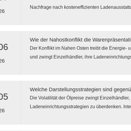
schnellen Artikelwechsel ermöglichen.
Nachfrage nach kosteneffizienten Ladenausstat
26
Regalsystemen und leistungsstarken, kreativen 
Einzelhändler, die das Wachstum ihrer Eigenma
Einklang bringen wollen, investieren in skalierba
die die Konversionsrate steigern, gleichzeitig di
06
Der Konflikt im Nahen Osten treibt die Energie- 
schnellen Artikelwechsel ermöglichen.
und zwingt Einzelhändler, ihre Ladeneinrichtung
26
Langlebige, rustikale Ladenregale, modulare La
Warenpräsentationssysteme für Supermärkte tra
Warenumschlag zu verbessern und die Ersatzkos
die von günstigen Ladenregalen auf durchdacht
05
Die Volatilität der Ölpreise zwingt Einzelhändler, 
umsteigen, können Preisschwankungen besser a
Ladeneinrichtungsstrategien zu überdenken. Intel
Gewinnmargen sichern.
26
Kosmetikvitrinen, modulare, individuell gestalte
kompakte Präsentationstische werden für die Kos