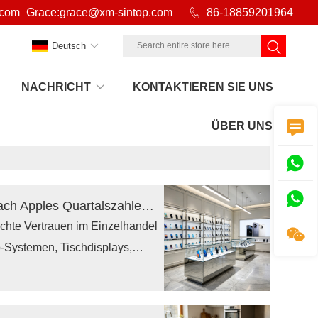
.com
Grace:grace@xm-sintop.com

86-18859201964
Deutsch
NACHRICHT
KONTAKTIEREN SIE UNS

nach Hause
>
Nachricht
>
Branchen-News

ÜBER UNS


Warum erleben Pop-up-Verkaufsdisplays nach Apples Quartalszahlen einen Boom?
hte Vertrauen im Einzelhandel

-Systemen, Tischdisplays,
n für temporäre Kampagnen.
rwendbare und schnell
e Mobilität verbessern und