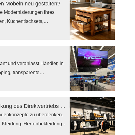
en Möbeln neu gestalten?
ierten Umgebungen ermöglichen.
che Modernisierungen ihres
n, Küchentischsets,
d praktischen Lösungen für
nis vereinen, stetig ankurbelt.
it und flexibles Wohnen legen,
samten Wohnmöbelmarkt
ant und veranlasst Händler, in
pping, transparente
arente interaktive LED-
er und flexible transparente
ieren, die die Bestandsplanung
Wie lassen sich die Gewinne durch die Stärkung des Direktvertriebs steigern?
Intelligente Ladeneinrichtungen
 Ladenkonzepte zu überdenken.
n mehr – sie sind operative
ür Kleidung, Herrenbekleidung,
undenbindung und einer
nstrumenten, um die