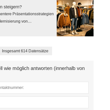
tikdisplays und Lieferanten von
n steigern?
tkosten senken, die Effizienz
entere Präsentationsstrategien
den Energiepreises sichern.
dernisierung von
äsentationssystemen im
n, Verweildauer und
iderständer und -regale nutzen,
m sie das Einkaufserlebnis
Insgesamt 614 Datensätze
l wie möglich antworten (innerhalb von